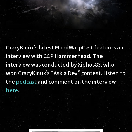
CrazyKinux’s latest MicroWarpCast features an
interview with CCP Hammerhead. The
interview was conducted by Xiphos83, who
won CrazyKinux’s “Ask a Dev” contest. Listen to
the
podcast
and comment on the interview
here
.