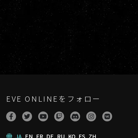
EVE ONLINEをフォロー
JA
EN
FR
DE
RU
KO
ES
ZH