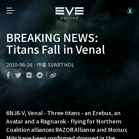
BREAKING NEWS:
Titans Fall in Venal
2010-06-16
-
作者
SVARTHOL
6NJ8-V, Venal
- Three titans - an Erebus, an
Avatar and a Ragnarok - flying for Northern
Coalition alliances RAZOR Alliance and Morsus
Mihi have been confirmed downed in the