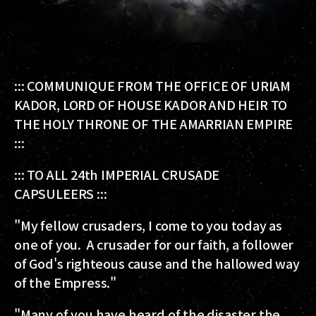
::: COMMUNIQUE FROM THE OFFICE OF URIAM
KADOR, LORD OF HOUSE KADOR AND HEIR TO
THE HOLY THRONE OF THE AMARRIAN EMPIRE
:::
::: TO ALL 24th IMPERIAL CRUSADE
CAPSULEERS :::
"My fellow crusaders, I come to you today as
one of you. A crusader for our faith, a follower
of God's righteous cause and the hallowed way
of the Empress."
"Many of you have heard of the disaster the