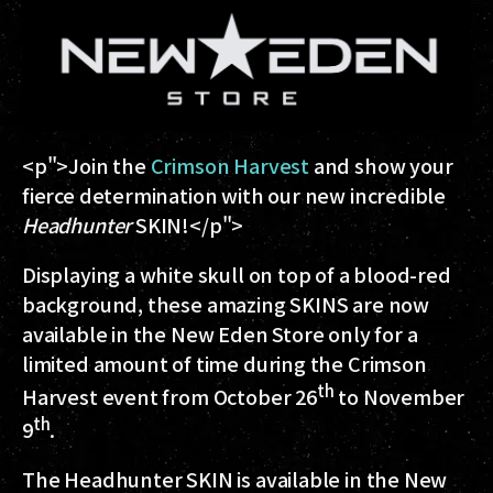
<p">Join the
Crimson Harvest
and show your
fierce determination with our new incredible
Headhunter
SKIN!</p">
Displaying a white skull on top of a blood-red
background, these amazing SKINS are now
available in the New Eden Store only for a
limited amount of time during the Crimson
th
Harvest event from October 26
to November
th
9
.
The Headhunter SKIN is available in the New