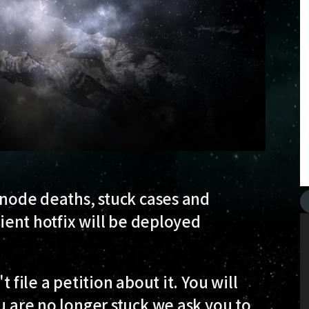
o node deaths, stuck cases and
lient hotfix will be deployed
 file a petition about it. You will
u are no longer stuck we ask you to