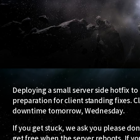
Deploying a small server side hotfix t
preparation for client standing fixes. C
downtime tomorrow, Wednesday.
If you get stuck, we ask you please don't
get free when the server reboots. If yo