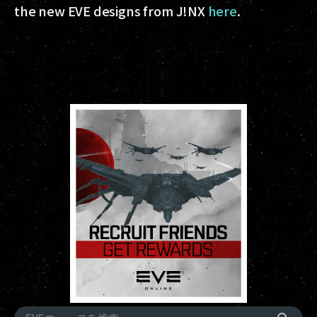
the new EVE designs from J!NX
here
.