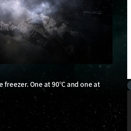
he freezer. One at 90°C and one at