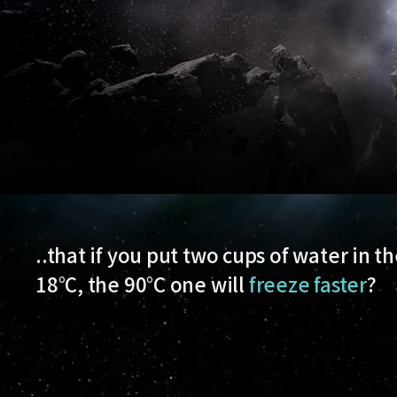
..that if you put two cups of water in t
18°C, the 90°C one will
freeze faster
?