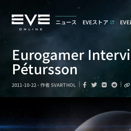
ニュース
EVEストア
EV
Eurogamer Interv
Pétursson
2011-10-22
-
作者
SVARTHOL