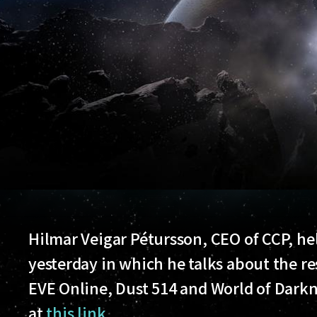
Hilmar Veigar Pétursson, CEO of CCP, h
yesterday in which he talks about the res
EVE Online, Dust 514 and World of Darkn
at
this link
.