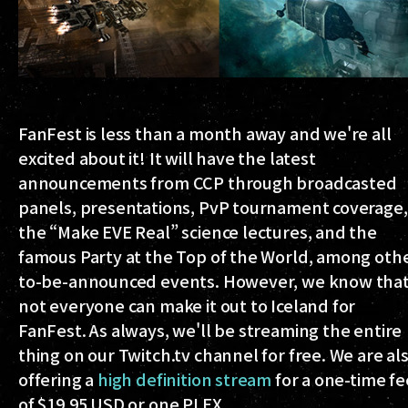
FanFest is less than a month away and we're all
excited about it! It will have the latest
announcements from CCP through broadcasted
panels, presentations, PvP tournament coverage,
the “Make EVE Real” science lectures, and the
famous Party at the Top of the World, among oth
to-be-announced events. However, we know tha
not everyone can make it out to Iceland for
FanFest. As always, we'll be streaming the entire
thing on our Twitch.tv channel for free. We are al
offering a
high definition stream
for a one-time fe
of $19.95 USD or one PLEX_._