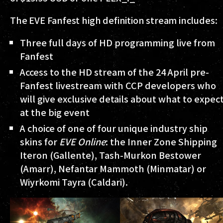
The EVE Fanfest high definition stream includes:
Three full days of HD programming live from
Fanfest
Access to the HD stream of the 24 April pre-
Fanfest livestream with CCP developers who
will give exclusive details about what to expec
at the big event
A choice of one of four unique industry ship
skins for
EVE Online
: the Inner Zone Shipping
Iteron (Gallente), Tash-Murkon Bestower
(Amarr), Nefantar Mammoth (Minmatar) or
Wiyrkomi Tayra (Caldari).