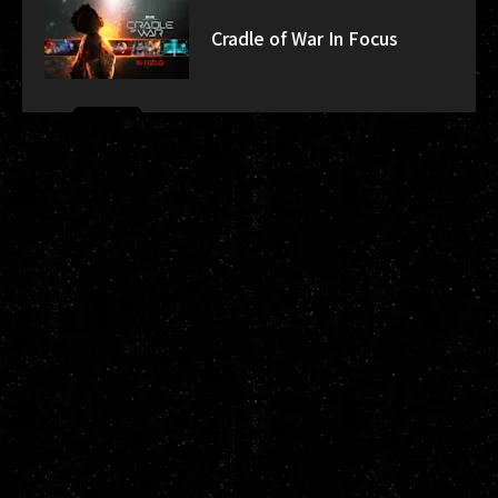
Cradle of War In Focus