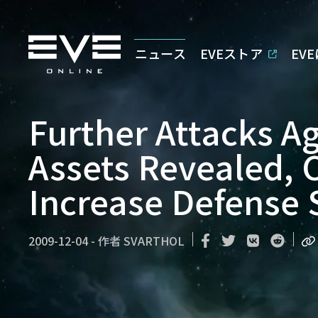
ニュース
EVEストア
EV
Further Attacks A
Assets Revealed, 
Increase Defense
2009-12-04
-
作者
SVARTHOL