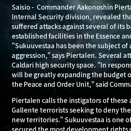
Saisio - Commander Aakonoshin Pierta
Internal Security division, revealed t
suffered attacks against several of its 
established facilities in the Essence a
"Sukuuvestaa has been the subject of 
aggression," says Piertalen. Several at
Caldari high security space. "In respo
will be greatly expanding the budget of
the Peace and Order Unit," said Comm
Piertalen calls the instigators of these
Gallente terrorists seeking to deny the
new territories." Sukuuvestaa is one o
secured the most development rights o