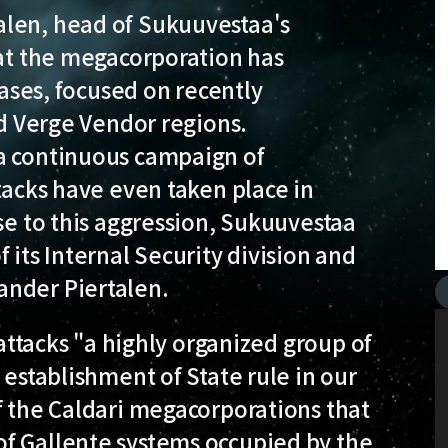
len, head of Sukuuvestaa's
hat the megacorporation has
bases, focused on recently
nd Verge Vendor regions.
a continuous campaign of
tacks have even taken place in
nse to this aggression, Sukuuvestaa
 its Internal Security division and
ander Piertalen.
 attacks "a highly organized group of
 establishment of State rule in our
f the Caldari megacorporations that
f Gallente systems occupied by the