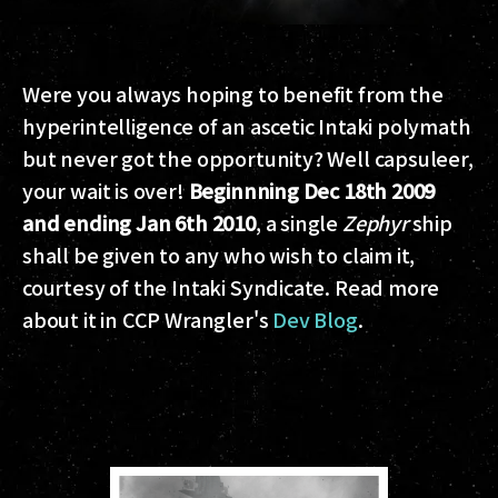
Were you always hoping to benefit from the
hyperintelligence of an ascetic Intaki polymath
but never got the opportunity? Well capsuleer,
your wait is over!
Beginnning Dec 18th 2009
and ending Jan 6th 2010
, a single
Zephyr
ship
shall be given to any who wish to claim it,
courtesy of the Intaki Syndicate. Read more
about it in CCP Wrangler's
Dev Blog
.