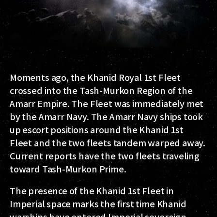
Moments ago, the Khanid Royal 1st Fleet
crossed into the Tash-Murkon Region of the
Amarr Empire. The Fleet was immediately met
by the Amarr Navy. The Amarr Navy ships took
up escort positions around the Khanid 1st
Fleet and the two fleets tandem warped away.
Current reports have the two fleets traveling
toward Tash-Murkon Prime.
The presence of the Khanid 1st Fleet in
Imperial space marks the first time Khanid
warships have entered Imperial sovereign