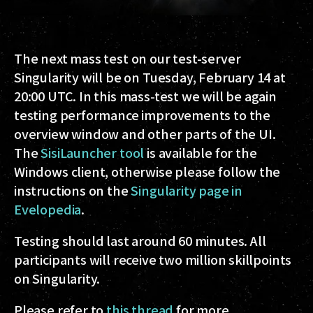
The next mass test on our test-server
Singularity will be on Tuesday, February 14 at
20:00 UTC
. In this mass-test we will be again
testing performance improvements to the
overview window and other parts of the UI.
The
SisiLauncher tool
is available for the
Windows client, otherwise please follow the
instructions on the
Singularity page in
Evelopedia
.
Testing should last around 60 minutes. All
participants will receive two million skillpoints
on Singularity.
Please refer to
this thread
for more