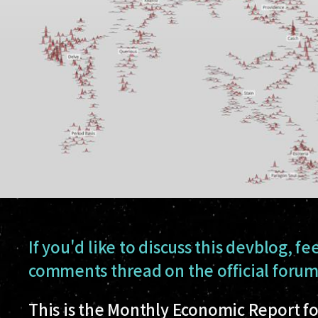
If you'd like to discuss this devblog, fe
comments thread on the official forum
This is the Monthly Economic Report f