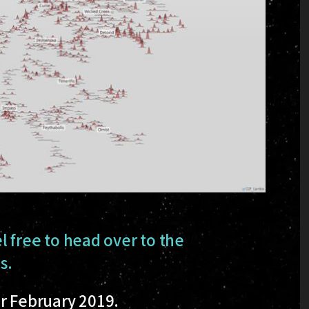
el free to head over to the
s.
or February 2019.