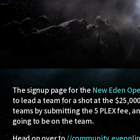
The signup page for the
New Eden Open
to lead a team for a shot at the $25,00
teams by submitting the 5 PLEX fee, and
going to be on the team.
Head on over to
//community.eveonli