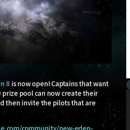
 II
is now open! Captains that want
0 prize pool can now create their
 then invite the pilots that are
ne.com/community/new-eden-