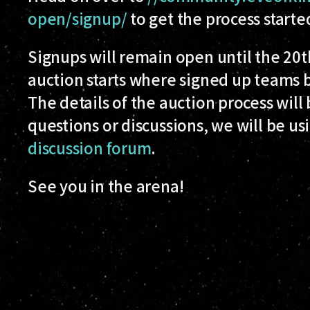
open/signup/
to get the process starte
Signups will remain open until the 20th
auction starts where signed up teams b
The details of the auction process will
questions or discussions, we will be us
discussion forum
.
See you in the arena!