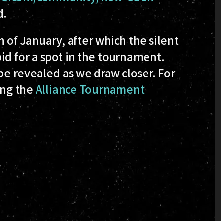
d.
 of January, after which the silent
id for a spot in the tournament.
 be revealed as we draw closer. For
ing the
Alliance Tournament