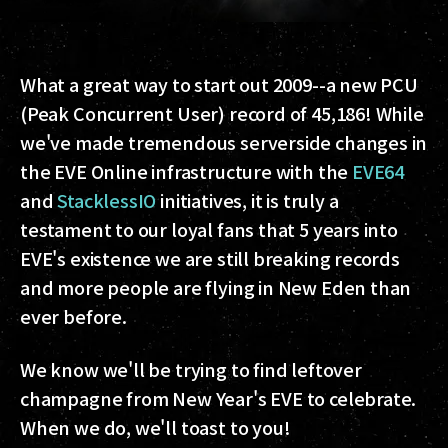
What a great way to start out 2009--a new PCU
(Peak Concurrent User) record of 45,186! While
we've made tremendous serverside changes in
the EVE Online infrastructure with the
EVE64
and
StacklessIO
initiatives, it is truly a
testament to our loyal fans that 5 years into
EVE's existence we are still breaking records
and more people are flying in New Eden than
ever before.
We know we'll be trying to find leftover
champagne from New Year's EVE to celebrate.
When we do, we'll toast to you!