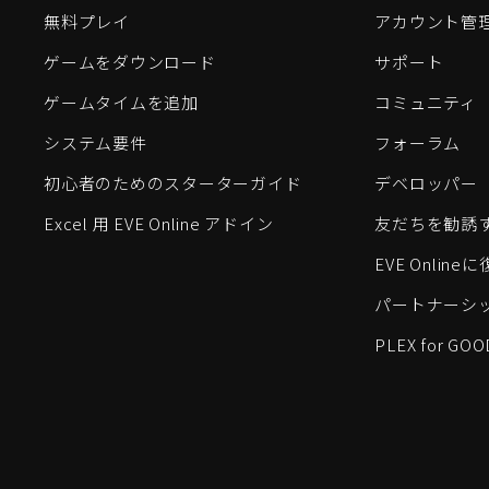
無料プレイ
アカウント管
ゲームをダウンロード
サポート
ゲームタイムを追加
コミュニティ
システム要件
フォーラム
初心者のためのスターターガイド
デベロッパー
Excel 用 EVE Online アドイン
友だちを勧誘
EVE Onlin
パートナーシ
PLEX for GOO
EVE Online®およびFenris Creations™、そして関連する
©2026 Fenris Creations。無断複写・転載を禁じます。