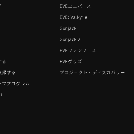
理
EVEユニバース
EVE: Valkyrie
Gunjack
Gunjack 2
EVEファンフェス
する
EVEグッズ
eに復帰する
プロジェクト・ディスカバリー
ッププログラム
D
すべてのロゴおよびその他の要素は、Fenris Creationsの商標です。