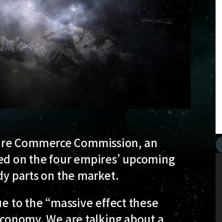
cure Commerce Commission, an
d on the four empires’ upcoming
dy parts on the market.
ue to the “massive effect these
 economy. We are talking about a