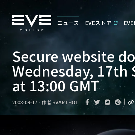
ニュース
EVEストア
EV
Secure website d
Wednesday, 17th S
at 13:00 GMT
2008-09-17
-
作者
SVARTHOL