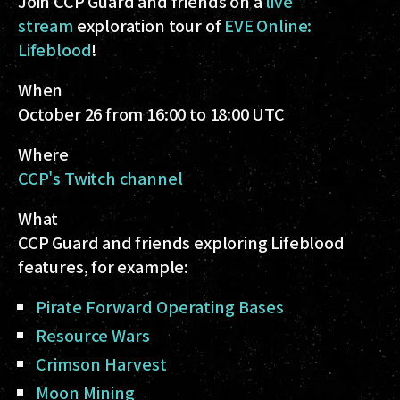
Join CCP Guard and friends on a
live
stream
exploration tour of
EVE Online:
Lifeblood
!
When
October 26 from 16:00 to 18:00 UTC
Where
CCP's Twitch channel
What
CCP Guard and friends exploring Lifeblood
features, for example:
Pirate Forward Operating Bases
Resource Wars
Crimson Harvest
Moon Mining