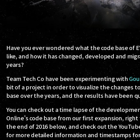
Have you ever wondered what the code base of E
like, and how it has changed, developed and migr
years?
Team Tech Co have been experimenting with
Gou
bit of a project in order to visualize the changes t
base over the years, and the results have been qu
You can check out a time lapse of the developmen
Online's code base from our first expansion, right
the end of 2016 below, and check out the YouTub
for more detailed information and timestamps for