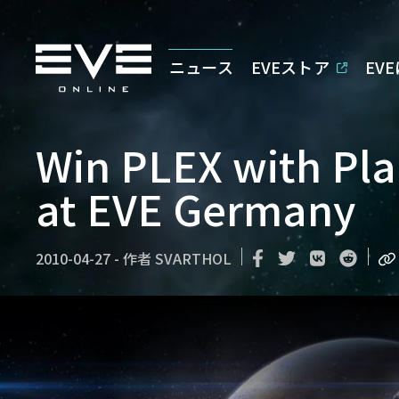
ニュース
EVEストア
EV
Win PLEX with Pla
at EVE Germany
2010-04-27
-
作者
SVARTHOL