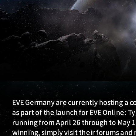
EVE Germany are currently hosting a co
as part of the launch for EVE Online: T
running from April 26 through to May 18
winning, simply visit their forums and