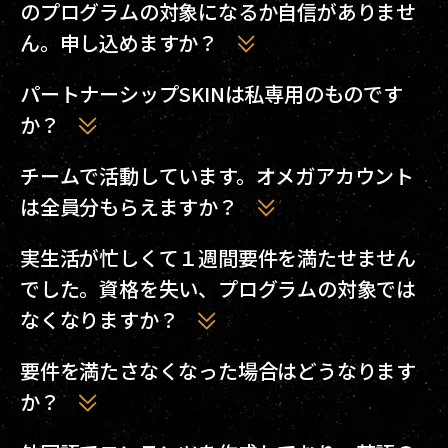
のプログラムの対象になるか自信がありませ
ん。申し込めますか？
時間、情熱、創造力を傾けてEVE Onlineに関するプ
パートナーシップSKINは私専用のものです
ロジェクトを作成しているのに該当するカテゴリー
か？
が見当たらないという場合でも、ぜひお気軽にお申
し込みください。そちらのプロジェクトが当プログ
将来的なそうしたSKINの実装も考えていますが、
チームで活動しています。オメガアカウント
ラムの対象となるかどうか、こちらで審査いたしま
現時点では、パートナーシッププログラムSKINは
は全員分もらえますか？
す。
全てのパートナー共通です。
この場合、あなた方のコンテンツが毎月何回閲覧さ
実生活が忙しくて１週間要件を満たせません
れているかによって判断します。閲覧回数が要件の
でした。資格を失い、プログラムの対象では
何倍を達成しているかに基づき、CCPの判断によ
なくなりますか？
り、必要に応じた追加ボーナスがチームに対して送
られる場合があります。
実生活の影響も考慮します。配信や投稿等が行えな
要件を満たさなくなった場合はどうなります
くても気にする必要はありません。大事なことは、
か？
時間をかけて活動を維持するです。
確認時にコンテンツが要件を満たしていなかった場