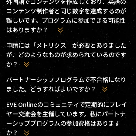
外国語でコンテンツを作成しており、英語の
合、通知を出すとともに猶予期間を設定するので、
コンテンツ制作者と同じ数字を達成するのが
次のレビュー時までに要件を満たすようにしてくだ
難しいです。プログラムに参加できる可能性
さい。再度のレビューでも要件を満たさなかった場
はありますか？
合はパートナシッププログラムから除外されます
が、90日経過後であれば、再度申請を行うことが可
英語以外の言語のコンテンツ製作者のサポートも、
申請には「メトリクス」が必要とありました
能です。
ぜひ行いたいと思っています。また、オーディエン
が、どのようなものが求められているのです
スの母数の関係で、基準を満たすのが難しい場合も
か？
あるでしょう。プログラムの適用を希望する場合
は、要件を完全には満たしていない場合でもお気軽
過去数か月の登録者数や活動を確認できるようなも
パートナーシッププログラムで不合格になり
に申請してください。各言語ごとの事情を考慮して
のが必要です。そのメトリクスを参考にして、お客
ました。どうすればよいですか？
対応いたします。
様が最低要件を満たしているかどうか判断します。
もちろん、必要なメトリクスはプラットフォームに
一度目の申請で不合格だったとしても心配ありませ
EVE Onlineのコミュニティで定期的にプレイ
よって異なるはずです。たとえばTwitchのストリー
ん。今はあなたのコミュニティを盛り上げて大きく
ヤー交流会を主催しています。私にパートナ
ム配信ならば、過去数か月のダッシュボードの画像
し続けてください。90日後にもう一度申請できるよ
ーシッププログラムの参加資格はあります
で十分かもしれませんし、ウェブサイトならばエク
うになります！さらに詳しい説明やアドバイスが必
か？
スポートしたGoogleアナリティクスのレポートが
要であれば、communityteam@ccpgames.com宛