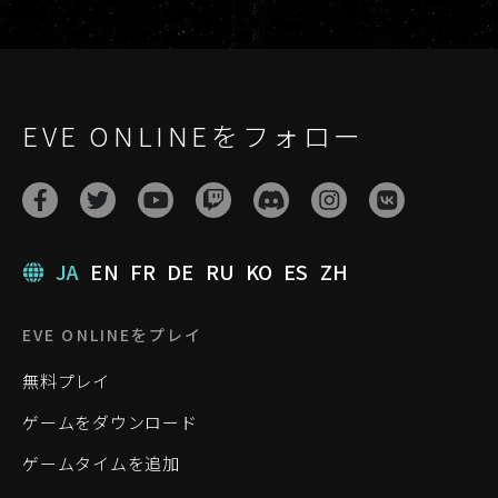
必要になるかもしれません。何を載せればよいのか
てにメールでご連絡ください。
EVE Onlineパートナーシッププログラムは、さまざ
どうしてもわからない場合は、
まな才能あふれる人材やコンテンツクリエーターを
communityteam@ccpgames.comにメールをくだ
対象にしています。しかしコミュニティの会合には
さい。適切な対応策をアドバイスいたします。
まったく異なるサポートが必要となるため、プレイ
EVE ONLINEをフォロー
ヤー交流会の主催者は本プログラムの対象外になり
ます。 ですが、プレイヤーの集まりを主催してい
る、あるいは予定している方と我々は是非つながり
を持ちたいと考えています。主催者の尽力に対して
CCPができる最善のサポートは何かを話し合い、す
JA
EN
FR
DE
RU
KO
ES
ZH
べての参加者が楽しめるイベントに強化しましょ
う。詳細を明記したうえで、
EVE ONLINEをプレイ
communityteam@ccpgames.com.宛てにメールに
無料プレイ
てご連絡ください。
ゲームをダウンロード
ゲームタイムを追加