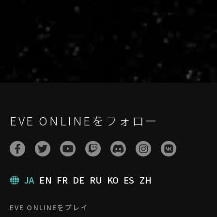
user-live.evetech.net/api/v1
Flag is
ON
EVE ONLINEをフォロー
JA
EN
FR
DE
RU
KO
ES
ZH
EVE ONLINEをプレイ