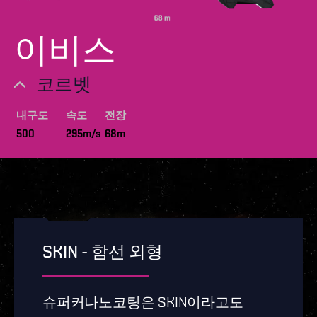
이비스
코르벳
내구도
속도
전장
500
295m/s
68m
SKIN - 함선 외형
슈퍼커나노코팅은 SKIN이라고도