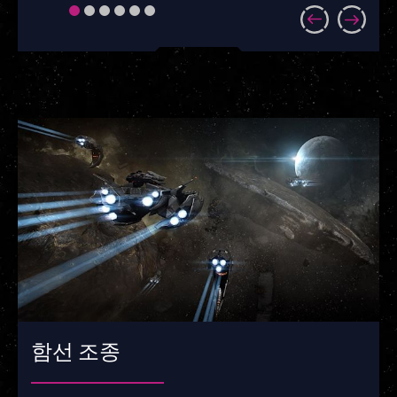
함선을 찾으세요.
함선 조종