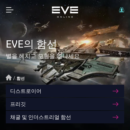
EVE의 함선
별을 헤치고 모험을 떠나세요
/
함선
디스트로이어
프리깃
채굴 및 인더스트리얼 함선