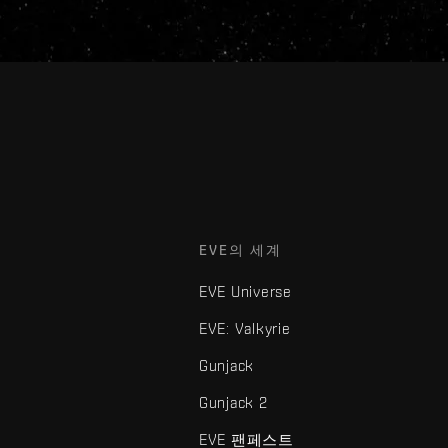
EVE의 세계
EVE Universe
EVE: Valkyrie
Gunjack
Gunjack 2
EVE 팬페스트