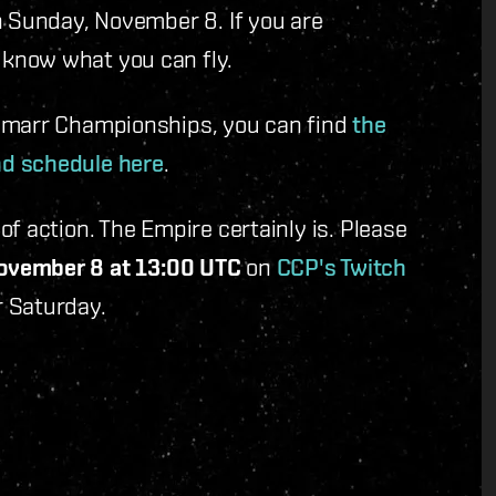
n Sunday, November 8. If you are
know what you can fly.
 Amarr Championships, you can find
the
nd schedule here
.
f action. The Empire certainly is. Please
ovember 8 at 13:00 UTC
on
CCP's Twitch
r Saturday.