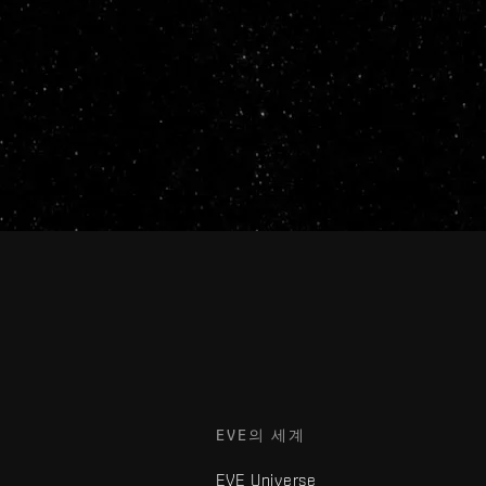
EVE의 세계
EVE Universe