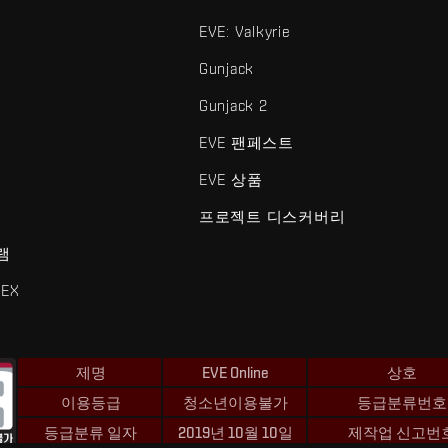
EVE: Valkyrie
Gunjack
Gunjack 2
EVE 팬페스트
EVE 상품
프로젝트 디스커버리
램
EX
제명
EVE Online
상호
이용등급
청소년이용불가
등급분류번호
등급분류 일자
2019년 10월 10일
제작업 신고번