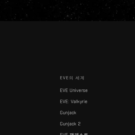
EVE의 세계
EVE Universe
EVE: Valkyrie
Gunjack
Gunjack 2
EVE 팬페스트