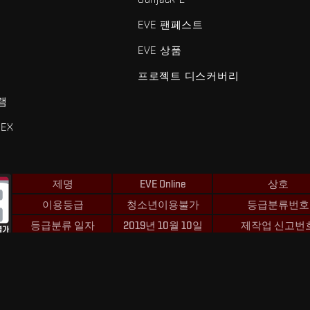
EVE 팬페스트
EVE 상품
프로젝트 디스커버리
램
EX
제명
EVE Online
상호
이용등급
청소년이용불가
등급분류번호
등급분류 일자
2019년 10월 10일
제작업 신고번
 및 Fenris Creations™와 관련된 모든 로고 및 기타 요소는 Fenris Creat
©2026 Fenris Creations. 모든 권리 보유.