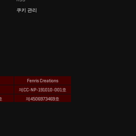
쿠키 관리
Fenris Creations
제CC-NP-191010-001호
호
제4506973469호
ions의 상표입니다.