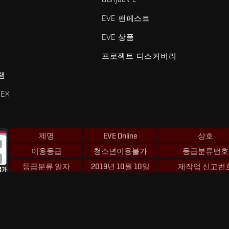
EVE 팬페스트
EVE 상품
프로젝트 디스커버리
램
EX
제명
EVE Online
상호
이용등급
청소년이용불가
등급분류번호
등급분류 일자
2019년 10월 10일
제작업 신고번
 및 Fenris Creations™와 관련된 모든 로고 및 기타 요소는 Fenris Creat
©2026 Fenris Creations. 모든 권리 보유.