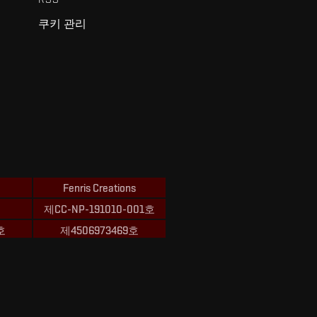
쿠키 관리
Fenris Creations
제CC-NP-191010-001호
호
제4506973469호
ions의 상표입니다.