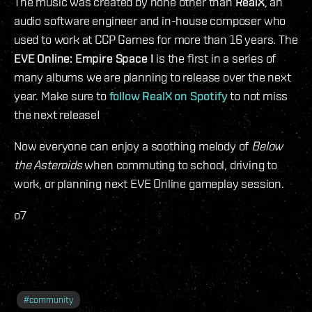
The music was created by none other than
RealX
, an
audio software engineer and in-house composer who
used to work at CCP Games for more than 16 years. The
EVE Online: Empire Space I
is the first in a series of
many albums we are planning to release over the next
year. Make sure to
follow RealX on Spotify
to not miss
the next release!
Now everyone can enjoy a soothing melody of
Below
the Asteroids
when commuting to school, driving to
work, or planning next EVE Online gameplay session.
o7
#
community