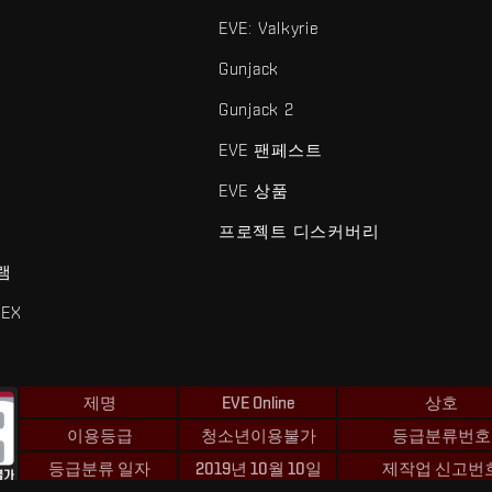
EVE: Valkyrie
Gunjack
Gunjack 2
EVE 팬페스트
EVE 상품
프로젝트 디스커버리
램
EX
제명
EVE Online
상호
이용등급
청소년이용불가
등급분류번호
등급분류 일자
2019년 10월 10일
제작업 신고번