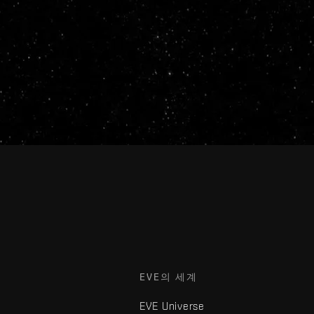
EVE의 세계
EVE Universe