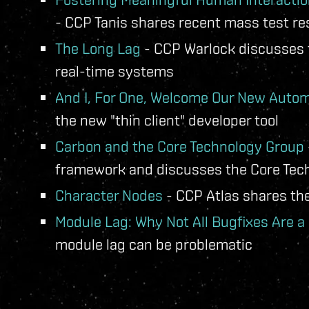
- CCP Tanis shares recent mass test re
The Long Lag
- CCP Warlock discusses t
real-time systems
And I, For One, Welcome Our New Auto
the new "thin client" developer tool
Carbon and the Core Technology Group
framework and discusses the Core Tec
Character Nodes
- CCP Atlas shares th
Module Lag: Why Not All Bugfixes Are a
module lag can be problematic