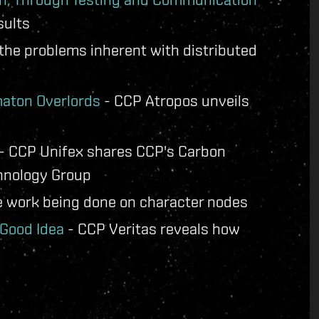
sults
he problems inherent with distributed
maton Overlords
- CCP Atropos unveils
- CCP Unifex shares CCP's Carbon
hnology Group
e work being done on character nodes
 Good Idea
- CCP Veritas reveals how