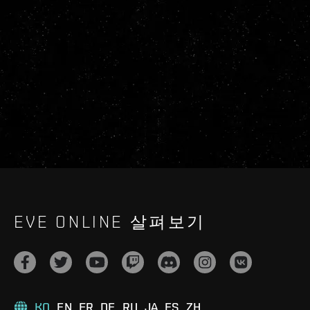
EVE ONLINE 살펴보기
KO
EN
FR
DE
RU
JA
ES
ZH