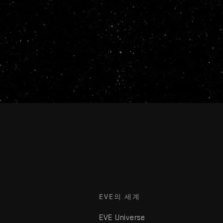
EVE의 세계
EVE Universe