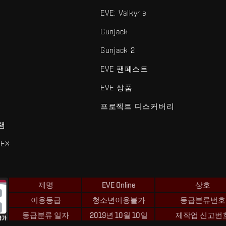
EVE: Valkyrie
Gunjack
Gunjack 2
EVE 팬페스트
EVE 상품
프로젝트 디스커버리
램
EX
제명
EVE Online
상호
이용등급
청소년이용불가
등급분류번호
등급분류 일자
2019년 10월 10일
제작업 신고번