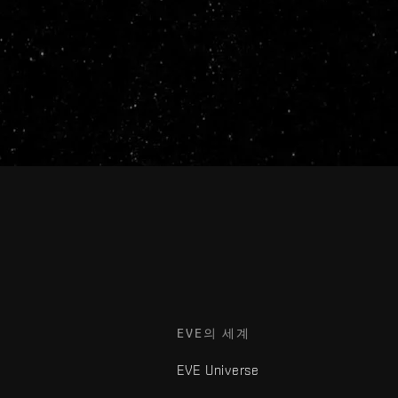
EVE의 세계
EVE Universe