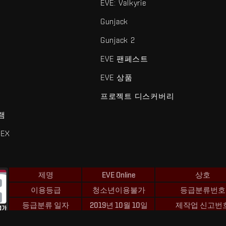
EVE: Valkyrie
Gunjack
Gunjack 2
EVE 팬페스트
EVE 상품
프로젝트 디스커버리
램
EX
제명
EVE Online
상호
이용등급
청소년이용불가
등급분류번호
등급분류 일자
2019년 10월 10일
제작업 신고번