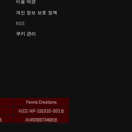
이용 약관
개인 정보 보호 정책
RSS
쿠키 관리
Fenris Creations
제CC-NP-191010-001호
호
제4506973469호