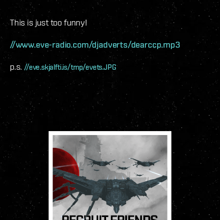
This is just too funny!
//www.eve-radio.com/djadverts/dearccp.mp3
p.s.
//eve.skjalfti.is/tmp/evets.JPG