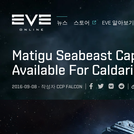
뉴스
스토어
EVE 알아보
Matigu Seabeast Ca
Available For Caldari
2016-09-08
-
작성자
CCP FALCON