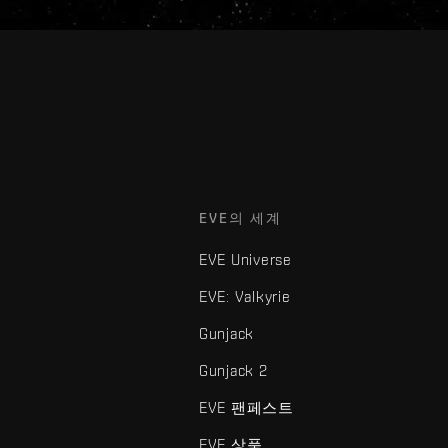
EVE의 세계
EVE Universe
EVE: Valkyrie
Gunjack
Gunjack 2
EVE 팬페스트
EVE 상품