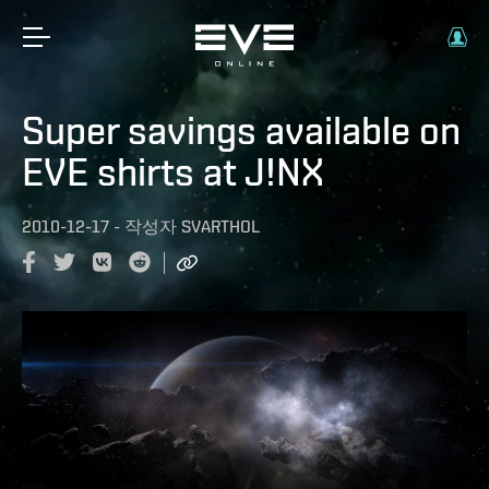
Super savings available on
EVE shirts at J!NX
2010-12-17
-
작성자
SVARTHOL