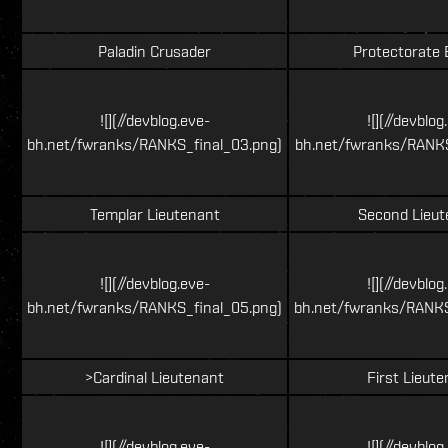
Paladin Crusader
Protectorate 
![](//devblog.eve-
![](//devblog
bh.net/fwranks/RANKS_final_03.png)
bh.net/fwranks/RANKS
Templar Lieutenant
Second Lieut
![](//devblog.eve-
![](//devblog
bh.net/fwranks/RANKS_final_05.png)
bh.net/fwranks/RANKS
>Cardinal Lieutenant
First Lieut
![](//devblog.eve-
![](//devblog