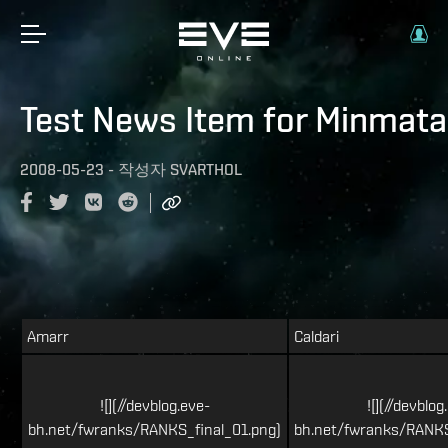
Test News Item for Minmata
2008-05-23
-
작성자
SVARTHOL
Amarr
Caldari
![](//devblog.eve-
![](//devblog
bh.net/fwranks/RANKS_final_01.png)
bh.net/fwranks/RANKS