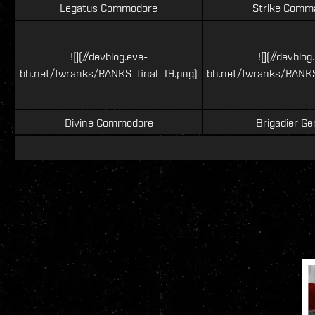
Legatus Commodore
Strike Comm
![](//devblog.eve-
![](//devblog
bh.net/fwranks/RANKS_final_19.png)
bh.net/fwranks/RANKS
Divine Commodore
Brigadier Ge