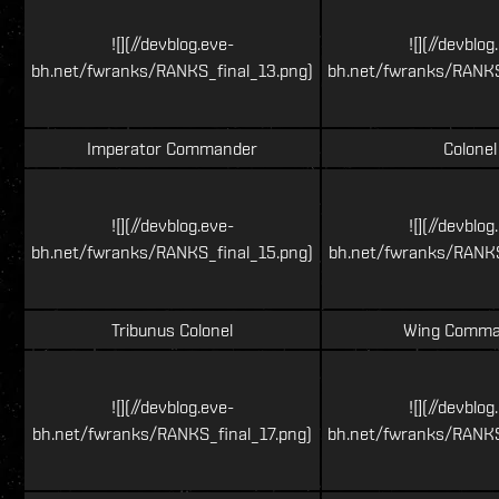
![](//devblog.eve-
![](//devblog
bh.net/fwranks/RANKS_final_13.png)
bh.net/fwranks/RANKS
Imperator Commander
Colonel
![](//devblog.eve-
![](//devblog
bh.net/fwranks/RANKS_final_15.png)
bh.net/fwranks/RANKS
Tribunus Colonel
Wing Comma
![](//devblog.eve-
![](//devblog
bh.net/fwranks/RANKS_final_17.png)
bh.net/fwranks/RANKS