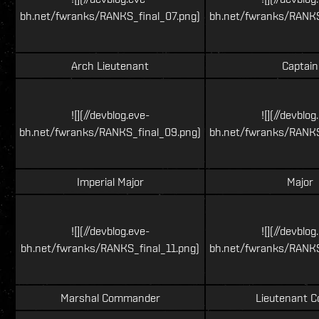
bh.net/fwranks/RANKS_final_07.png)
bh.net/fwranks/RANKS
Arch Lieutenant
Captain
![](//devblog.eve-
![](//devblog
bh.net/fwranks/RANKS_final_09.png)
bh.net/fwranks/RANKS
Imperial Major
Major
![](//devblog.eve-
![](//devblog
bh.net/fwranks/RANKS_final_11.png)
bh.net/fwranks/RANKS
Marshal Commander
Lieutenant C