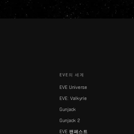
EVE의 세계
EVE Universe
EVE: Valkyrie
Gunjack
Gunjack 2
EVE 팬페스트