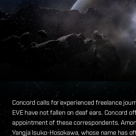
Concord calls for experienced freelance jour
EVE have not fallen on deaf ears. Concord of
appointment of these correspondents. Among
Yangja Isuko-Hosokawa, whose name has oft