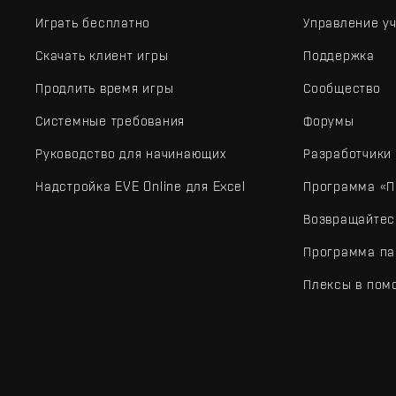
Играть бесплатно
Управление у
Скачать клиент игры
Поддержка
Продлить время игры
Сообщество
Системные требования
Форумы
Руководство для начинающих
Разработчики
Надстройка EVE Online для Excel
Программа «П
Возвращайтес
Программа па
Плексы в пом
EVE Online® и Fenris Creations™, а также все связанные лого
©2026 Fenris Creations. Все права защищены.