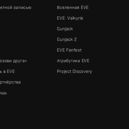
четной записью
Вселенная EVE
EVE: Valkyrie
Gunjack
Gunjack 2
EVE Fanfest
озови друга»
Атрибутика EVE
ь в EVE
Project Discovery
ртнёрства
ощь
типы и другие элементы являются товарными знаками Fenris Creations