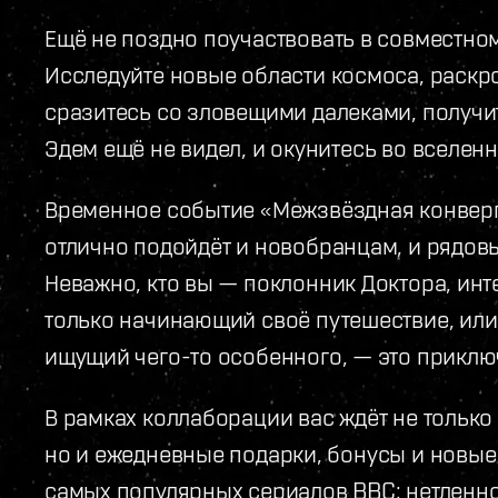
Ещё не поздно поучаствовать в совместном 
Исследуйте новые области космоса, раскро
сразитесь со зловещими далеками, получи
Эдем ещё не видел, и окунитесь во вселен
Временное событие «Межзвёздная конверг
отлично подойдёт и новобранцам, и рядовы
Неважно, кто вы — поклонник Доктора, ин
только начинающий своё путешествие, или
ищущий чего-то особенного, — это приклю
В рамках коллаборации вас ждёт не только
но и ежедневные подарки, бонусы и новые
самых популярных сериалов BBC: нетленно