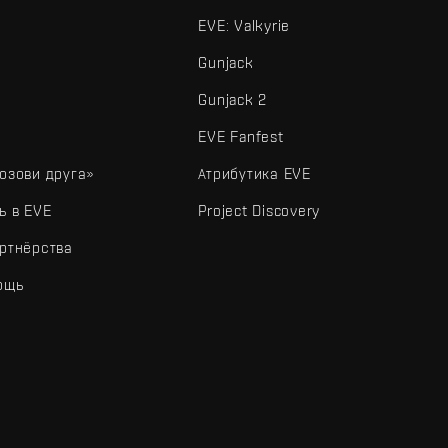
EVE: Valkyrie
Gunjack
Gunjack 2
EVE Fanfest
озови друга»
Атрибутика EVE
ь в EVE
Project Discovery
ртнёрства
ощь
типы и другие элементы являются товарными знаками Fenris Creations