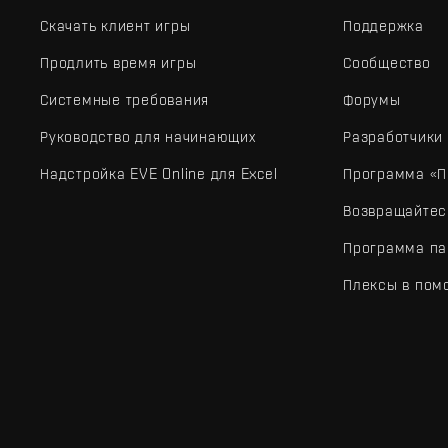
Скачать клиент игры
Поддержка
Продлить время игры
Сообщество
Системные требования
Форумы
Руководство для начинающих
Разработчики
Надстройка EVE Online для Excel
Программа «П
Возвращайтес
Программа па
Плексы в пом
EVE Online® и Fenris Creations™, а также все связанные лого
©2026 Fenris Creations. Все права защищены.