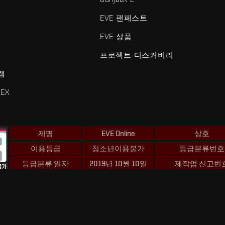
EVE 팬페스트
EVE 상품
프로젝트 디스커버리
램
EX
제명
EVE Online
상호
이용등급
청소년이용불가
등급분류번호
등급분류 일자
2019년 10월 10일
제작업 신고번
 및 Fenris Creations™와 관련된 모든 로고 및 기타 요소는 Fenris Creat
©2026 Fenris Creations. 모든 권리 보유.