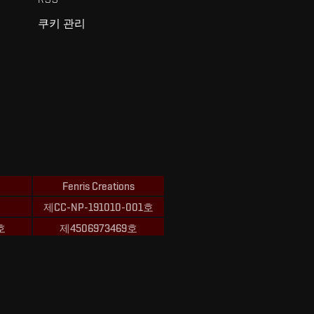
쿠키 관리
Fenris Creations
제CC-NP-191010-001호
호
제4506973469호
ions의 상표입니다.