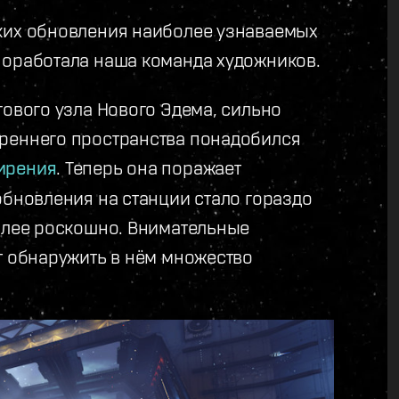
ских обновления наиболее узнаваемых
поработала наша команда художников.
гового узла Нового Эдема, сильно
треннего пространства понадобился
ирения
. Теперь она поражает
обновления на станции стало гораздо
более роскошно. Внимательные
т обнаружить в нём множество