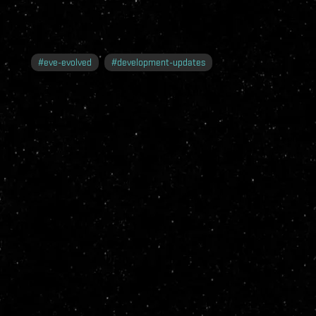
#
eve-evolved
#
development-updates