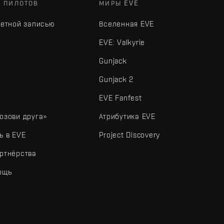
Х ПИЛОТОВ
МИРЫ EVE
четной записью
Вселенная EVE
EVE: Valkyrie
Gunjack
Gunjack 2
EVE Fanfest
озови друга»
Атрибутика EVE
ь в EVE
Project Discovery
ртнёрства
ощь
типы и другие элементы являются товарными знаками Fenris Creations