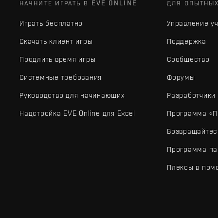
НАЧНИТЕ ИГРАТЬ В EVE ONLINE
ДЛЯ ОПЫТНЫ
Играть бесплатно
Управление у
Скачать клиент игры
Поддержка
Продлить время игры
Сообщество
Системные требования
Форумы
Руководство для начинающих
Разработчики
Надстройка EVE Online для Excel
Программа «П
Возвращайтес
Программа па
Плексы в пом
EVE Online® и Fenris Creations™, а также все связанные лого
©2026 Fenris Creations. Все права защищены.