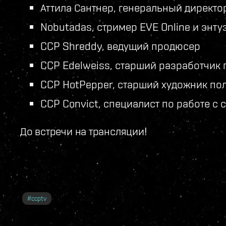
Аттила Сантнер, генеральный директор 
Nobutadas, стример EVE Online и энт
CCP Shreddy, ведущий продюсер
CCP Edelweiss, старший разработчик
CCP HotPepper, старший художник по
CCP Convict, специалист по работе с
До встречи на трансляции!
#
ccptv