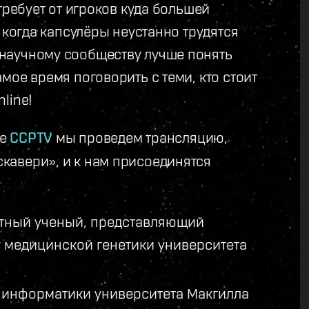
требует от игроков куда большей
 когда капсулёры неустанно трудятся
научному сообществу лучше понять
мое время поговорить с теми, кто стоит
line!
ле
CCPTV
мы проведем трансляцию,
кавери», и к нам присоединятся
етный ученый, представляющий
у медицинской генетики университета
 информатики университета Макгилла